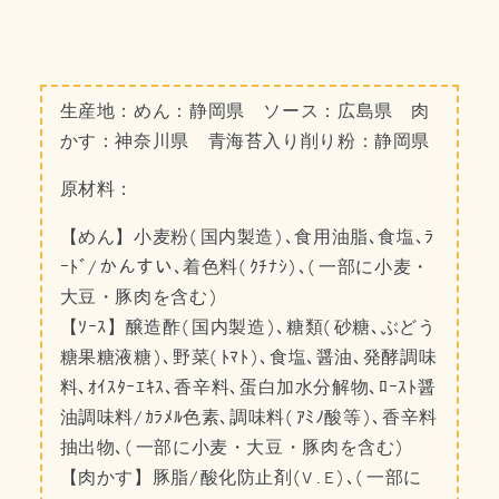
生産地：めん：静岡県 ソース：広島県 肉
かす：神奈川県 青海苔入り削り粉：静岡県
原材料：
【めん】小麦粉(国内製造)､食用油脂､食塩､ﾗ
ｰﾄﾞ/かんすい､着色料(ｸﾁﾅｼ)､(一部に小麦・
大豆・豚肉を含む)
【ｿｰｽ】醸造酢(国内製造)､糖類(砂糖､ぶどう
糖果糖液糖)､野菜(ﾄﾏﾄ)､食塩､醤油､発酵調味
料､ｵｲｽﾀｰｴｷｽ､香辛料､蛋白加水分解物､ﾛｰｽﾄ醤
油調味料/ｶﾗﾒﾙ色素､調味料(ｱﾐﾉ酸等)､香辛料
抽出物､(一部に小麦・大豆・豚肉を含む)
【肉かす】豚脂/酸化防止剤(V.E)､(一部に