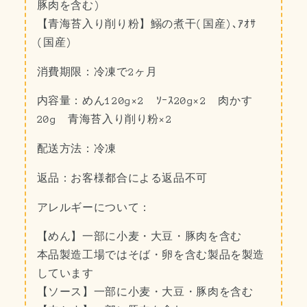
豚肉を含む)
【青海苔入り削り粉】鰯の煮干(国産)､ｱｵｻ
(国産)
消費期限：冷凍で2ヶ月
内容量：めん120g×2 ｿｰｽ20g×2 肉かす
20g 青海苔入り削り粉×2
配送方法：冷凍
返品：
お客様都合による返品不可
アレルギーについて：
【めん】一部に小麦・大豆・豚肉を含む
本品製造工場ではそば・卵を含む製品を製造
しています
【ソース】一部に小麦・大豆・豚肉を含む