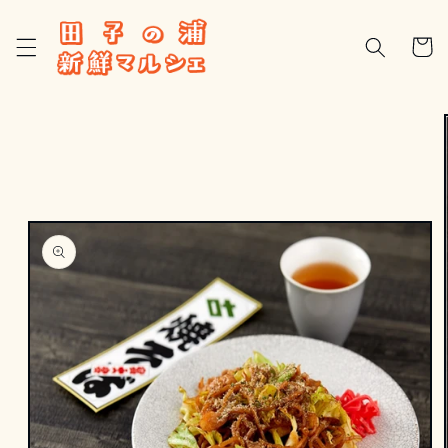
コンテ
カ
ンツに
進む
ー
ト
商品情
報にス
キップ