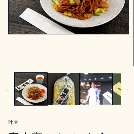
モ
ー
ダ
ル
で
メ
デ
ィ
ア
(1)
を
開
く
叶屋