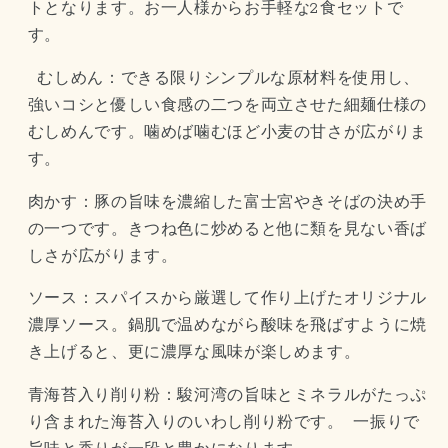
トとなります。お一人様からお手軽な2食セットで
ッ
ッ
す。
ト
ト
の
の
むしめん：できる限りシンプルな原材料を使用し、
数
数
強いコシと優しい食感の二つを両立させた細麺仕様の
量
量
むしめんです。噛めば噛むほど小麦の甘さが広がりま
を
を
す。
減
増
ら
や
肉かす：豚の旨味を濃縮した富士宮やきそばの決め手
す
す
の一つです。
きつね色に炒めると他に類を見ない香ば
しさが広がります。
ソース：スパイスから厳選して作り上げたオリジナル
濃厚ソース。鍋肌で温めながら酸味を飛ばすように焼
き上げると、更に濃厚な風味が楽しめます。
青海苔入り削り粉：駿河湾の旨味とミネラルがたっぷ
り含まれた海苔入りのいわし削り粉です。 一振りで