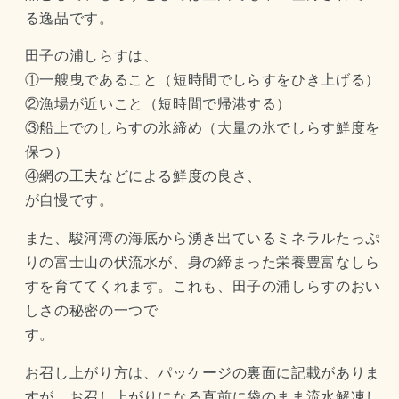
る逸品です。
数
数
量
量
田子の浦しらすは、
を
を
①一艘曳であること（短時間でしらすをひき上げる）
減
増
②漁場が近いこと（短時間で帰港する）
ら
や
③船上でのしらすの氷締め（大量の氷でしらす鮮度を
す
す
保つ）
④網の工夫などによる鮮度の良さ、
が自慢です。
また、駿河湾の海底から湧き出ているミネラルたっぷ
りの富士山の伏流水が、身の締まった栄養豊富なしら
すを育ててくれます。これも、田子の浦しらすのおい
しさの秘密の一つで
す。
お召し上がり方は、パッケージの裏面に記載がありま
すが、お召し上がりになる直前に袋のまま流水解凍し