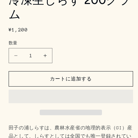
ム
通
¥1,200
常
数量
価
格
冷
冷
凍
凍
生
生
カートに追加する
し
し
ら
ら
す
す
200
200
グ
グ
ラ
ラ
田子の浦しらすは、農林水産省の地理的表示（GI）産
ム
ム
品として、しらすとしては全国でも唯一登録されてい
の
の