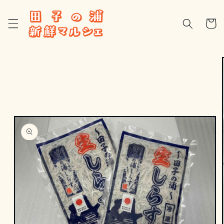
コンテ
カ
ンツに
進む
ー
ト
商品情
報にス
キップ