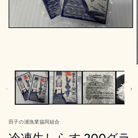
モ
ー
ダ
ル
で
メ
デ
ィ
ア
(1)
を
開
く
田子の浦漁業協同組合
冷凍生しらす 200グラ